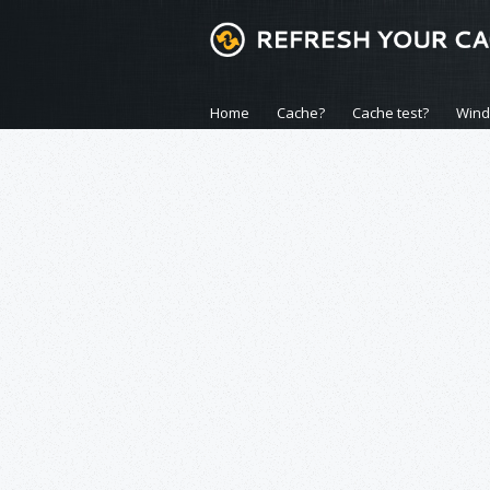
Home
Cache?
Cache test?
Win